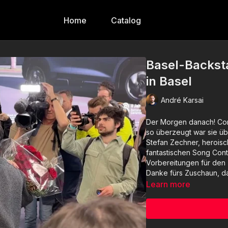
Home
Catalog
Basel-Backsta
in Basel
André Karsai
Der Morgen danach! Conch
so überzeugt war sie übe
Stefan Zechner, heroisc
fantastischen Song Cont
Vorbereitungen für den 7
Danke fürs Zuschaun, da
Learn more