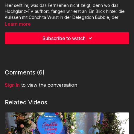
Hier seht Ihr, was das Fernsehen nicht zeigt, denn wo das
Hochglanz-TV aufhört, fangen wir erst an. Ein Blick hinter die
Kulissen mit Conchita Wurst in der Delegation Bubble, der
Halle bei Putzlicht, und in den Kommentatorenkabinen beim
Learn more
Song Contest in der Schweiz.
Subscribe to watch
Basel-Backstage mit Conchita Wurst wird im Auftrag des ORF
produziert.
Comments (
6
)
Sign In
to view the conversation
Related Videos