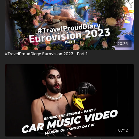
20:26
#TravelProudDiary: Eurovision 2023 - Part 1
07:12